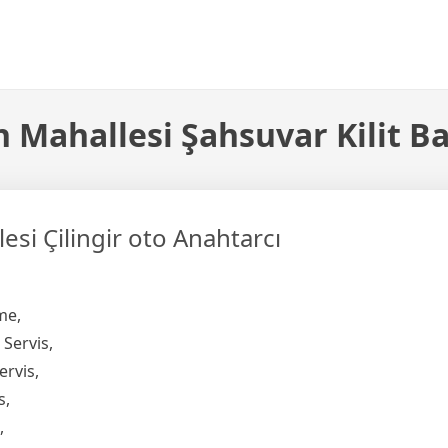
 Mahallesi Şahsuvar Kilit Ba
si Çilingir oto Anahtarcı
me,
 Servis,
ervis,
s,
,