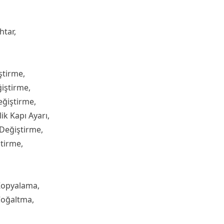
htar,
ştirme,
iştirme,
eğiştirme,
ik Kapı Ayarı,
 Değiştirme,
ştirme,
Kopyalama,
Çoğaltma,