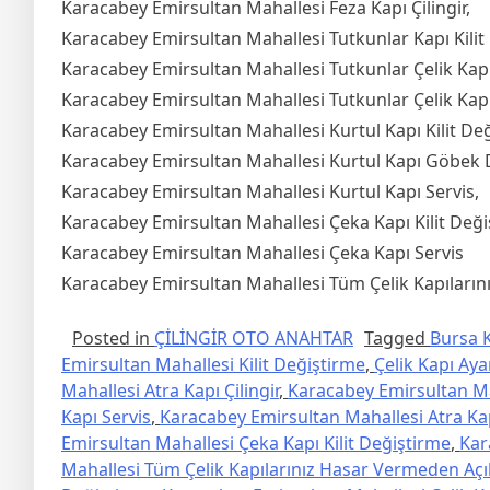
Karacabey Emirsultan Mahallesi Feza Kapı Çilingir,
Karacabey Emirsultan Mahallesi Tutkunlar Kapı Kilit
Karacabey Emirsultan Mahallesi Tutkunlar Çelik Kapı 
Karacabey Emirsultan Mahallesi Tutkunlar Çelik Kapı
Karacabey Emirsultan Mahallesi Kurtul Kapı Kilit De
Karacabey Emirsultan Mahallesi Kurtul Kapı Göbek 
Karacabey Emirsultan Mahallesi Kurtul Kapı Servis,
Karacabey Emirsultan Mahallesi Çeka Kapı Kilit Deği
Karacabey Emirsultan Mahallesi Çeka Kapı Servis
Karacabey Emirsultan Mahallesi Tüm Çelik Kapılarınız
Posted in
ÇİLİNGİR OTO ANAHTAR
Tagged
Bursa K
Emirsultan Mahallesi Kilit Değiştirme
,
Çelik Kapı Aya
Mahallesi Atra Kapı Çilingir
,
Karacabey Emirsultan Mah
Kapı Servis
,
Karacabey Emirsultan Mahallesi Atra Ka
Emirsultan Mahallesi Çeka Kapı Kilit Değiştirme
,
Kar
Mahallesi Tüm Çelik Kapılarınız Hasar Vermeden Açılır