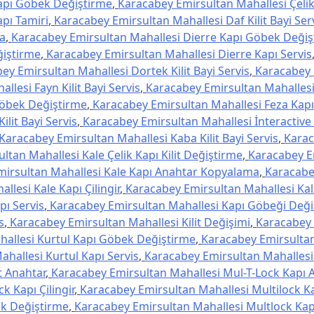
Kapı Göbek Değiştirme
,
Karacabey Emirsultan Mahallesi Çelik 
pı Tamiri
,
Karacabey Emirsultan Mahallesi Daf Kilit Bayi Ser
a
,
Karacabey Emirsultan Mahallesi Dierre Kapı Göbek Değiş
ğiştirme
,
Karacabey Emirsultan Mahallesi Dierre Kapı Servis
ey Emirsultan Mahallesi Dortek Kilit Bayi Servis
,
Karacabey 
lesi Fayn Kilit Bayi Servis
,
Karacabey Emirsultan Mahallesi
Göbek Değiştirme
,
Karacabey Emirsultan Mahallesi Feza Kapı 
lit Bayi Servis
,
Karacabey Emirsultan Mahallesi İnteractive K
Karacabey Emirsultan Mahallesi Kaba Kilit Bayi Servis
,
Kara
tan Mahallesi Kale Çelik Kapı Kilit Değiştirme
,
Karacabey E
irsultan Mahallesi Kale Kapı Anahtar Kopyalama
,
Karacabe
lesi Kale Kapı Çilingir
,
Karacabey Emirsultan Mahallesi Kale
pı Servis
,
Karacabey Emirsultan Mahallesi Kapı Göbeği Deği
s
,
Karacabey Emirsultan Mahallesi Kilit Değişimi
,
Karacabey 
allesi Kurtul Kapı Göbek Değiştirme
,
Karacabey Emirsultan
hallesi Kurtul Kapı Servis
,
Karacabey Emirsultan Mahallesi 
t Anahtar
,
Karacabey Emirsultan Mahallesi Mul-T-Lock Kapı 
k Kapı Çilingir
,
Karacabey Emirsultan Mahallesi Multilock Ka
ek Değiştirme
,
Karacabey Emirsultan Mahallesi Multlock Kapı 