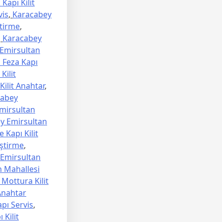
Kapı Kilit
vis
,
Karacabey
tirme
,
,
Karacabey
Emirsultan
 Feza Kapı
Kilit
ilit Anahtar
,
cabey
mirsultan
y Emirsultan
 Kapı Kilit
ştirme
,
Emirsultan
 Mahallesi
Mottura Kilit
Anahtar
pı Servis
,
Kilit