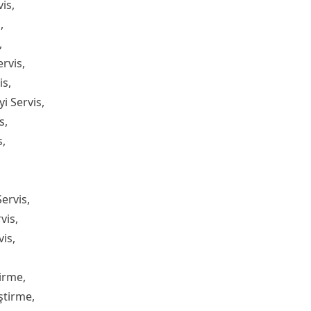
is,
,
,
rvis,
is,
i Servis,
s,
s,
ervis,
vis,
is,
irme,
ştirme,