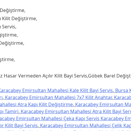
 Değiştirme,
Kilit Değiştirme,
 Servis,
ğiştirme,
Değiştirme,
ştirme,
 Hasar Vermeden Açılır Kilit Bayi Servis,Göbek Barel Değiştir
aracabey Emirsultan Mahallesi Kale Kilit Bayi Servis
,
Bursa 
rı
,
Karacabey Emirsultan Mahallesi 7x7 Kilit Anahtar
,
Karacab
allesi Atra Kapı Kilit Değiştirme
,
Karacabey Emirsultan Mah
pı Tamiri
,
Karacabey Emirsultan Mahallesi Atra Kilit Bayi Ser
acabey Emirsultan Mahallesi Çeka Kapı Servis Karacabey Em
 Kilit Bayi Servis
,
Karacabey Emirsultan Mahallesi Çelik Kap