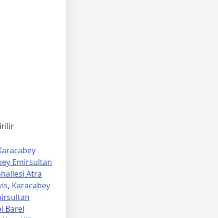
ilir
Karacabey
ey Emirsultan
allesi Atra
vis
,
Karacabey
irsultan
i Barel