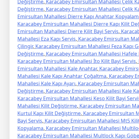
Değiştirme
,
Karacabey Emirsultan Mahallesi Çelik 
Değiştirme
,
Karacabey Emirsultan Mahallesi Çelik Ka
Emirsultan Mahallesi Dierre Kapı Anahtar Kopyalam
Karacabey Emirsultan Mahallesi Dierre Kapı Kilit De
Emirsultan Mahallesi Dierre Kilit Bayi Servis
,
Karacab
Mahallesi Eza Kapı Servis
,
Karacabey Emirsultan Mahal
Çilingir
,
Karacabey Emirsultan Mahallesi Feza Kapı 
Değiştirme
,
Karacabey Emirsultan Mahallesi Hafele Ki
Karacabey Emirsultan Mahallesi İto Kilit Bayi Servis
,
Emirsultan Mahallesi Kale Anahtar
,
Karacabey Emirsul
Mahallesi Kale Kapı Anahtar Çoğaltma
,
Karacabey Em
Mahallesi Kale Kapı Ayarı
,
Karacabey Emirsultan Mahal
Değiştirme
,
Karacabey Emirsultan Mahallesi Kale Ka
Karacabey Emirsultan Mahallesi Keso Kilit Bayi Servi
Mahallesi Kilit Değiştirme
,
Karacabey Emirsultan Mah
Kurtul Kapı Kilit Değiştirme
,
Karacabey Emirsultan Ma
Bayi Servis
,
Karacabey Emirsultan Mahallesi Mt5 Kili
Kopyalama
,
Karacabey Emirsultan Mahallesi Multiloc
Karacabey Emirsultan Mahallesi Multlock Kapı Göb