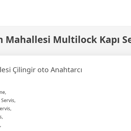
 Mahallesi Multilock Kapı S
si Çilingir oto Anahtarcı
me,
 Servis,
ervis,
s,
,