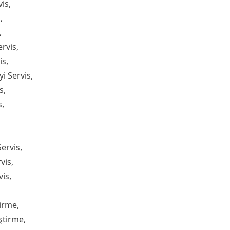
is,
,
,
rvis,
is,
i Servis,
s,
s,
ervis,
vis,
is,
irme,
ştirme,