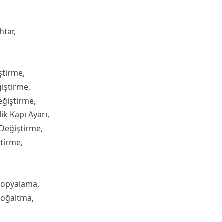
htar,
ştirme,
iştirme,
eğiştirme,
ik Kapı Ayarı,
 Değiştirme,
ştirme,
Kopyalama,
Çoğaltma,