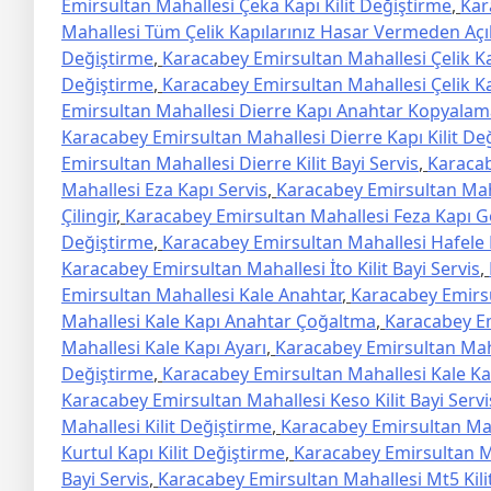
Emirsultan Mahallesi Çeka Kapı Kilit Değiştirme
,
Kar
Mahallesi Tüm Çelik Kapılarınız Hasar Vermeden Açılır
Değiştirme
,
Karacabey Emirsultan Mahallesi Çelik 
Değiştirme
,
Karacabey Emirsultan Mahallesi Çelik Ka
Emirsultan Mahallesi Dierre Kapı Anahtar Kopyalam
Karacabey Emirsultan Mahallesi Dierre Kapı Kilit De
Emirsultan Mahallesi Dierre Kilit Bayi Servis
,
Karacab
Mahallesi Eza Kapı Servis
,
Karacabey Emirsultan Mahal
Çilingir
,
Karacabey Emirsultan Mahallesi Feza Kapı 
Değiştirme
,
Karacabey Emirsultan Mahallesi Hafele Ki
Karacabey Emirsultan Mahallesi İto Kilit Bayi Servis
,
Emirsultan Mahallesi Kale Anahtar
,
Karacabey Emirsul
Mahallesi Kale Kapı Anahtar Çoğaltma
,
Karacabey Em
Mahallesi Kale Kapı Ayarı
,
Karacabey Emirsultan Mahal
Değiştirme
,
Karacabey Emirsultan Mahallesi Kale Ka
Karacabey Emirsultan Mahallesi Keso Kilit Bayi Servi
Mahallesi Kilit Değiştirme
,
Karacabey Emirsultan Mah
Kurtul Kapı Kilit Değiştirme
,
Karacabey Emirsultan Ma
Bayi Servis
,
Karacabey Emirsultan Mahallesi Mt5 Kili