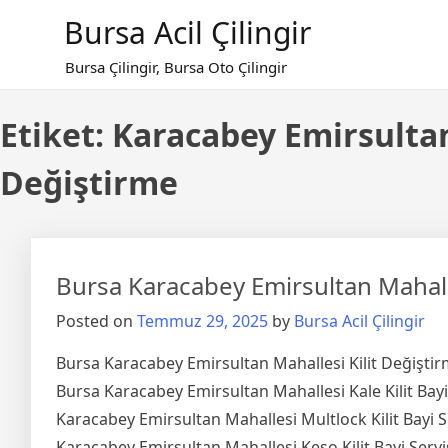
Skip
Bursa Acil Çilingir
to
content
Bursa Çilingir, Bursa Oto Çilingir
Etiket:
Karacabey Emirsultan
Değiştirme
Bursa Karacabey Emirsultan Mahalle
Posted on
Temmuz 29, 2025
by
Bursa Acil Çilingir
Bursa Karacabey Emirsultan Mahallesi Kilit Değiştir
Bursa Karacabey Emirsultan Mahallesi Kale Kilit Bayi
Karacabey Emirsultan Mahallesi Multlock Kilit Bayi S
Karacabey Emirsultan Mahallesi Keso Kilit Bayi Servi