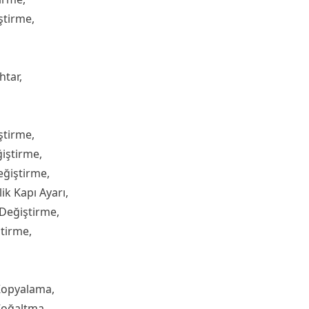
ştirme,
htar,
ştirme,
iştirme,
eğiştirme,
ik Kapı Ayarı,
 Değiştirme,
ştirme,
Kopyalama,
Çoğaltma,