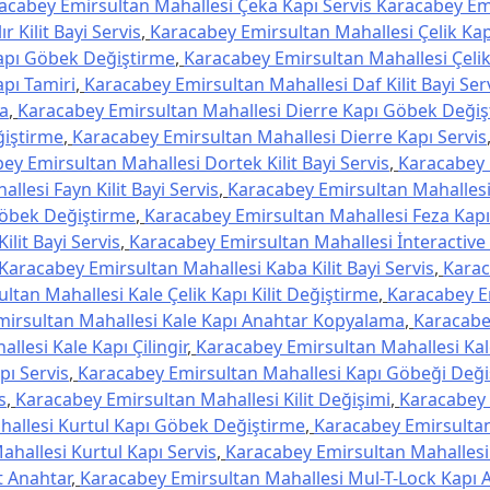
acabey Emirsultan Mahallesi Çeka Kapı Servis Karacabey Em
 Kilit Bayi Servis
,
Karacabey Emirsultan Mahallesi Çelik Kap
Kapı Göbek Değiştirme
,
Karacabey Emirsultan Mahallesi Çelik 
pı Tamiri
,
Karacabey Emirsultan Mahallesi Daf Kilit Bayi Ser
a
,
Karacabey Emirsultan Mahallesi Dierre Kapı Göbek Değiş
ğiştirme
,
Karacabey Emirsultan Mahallesi Dierre Kapı Servis
ey Emirsultan Mahallesi Dortek Kilit Bayi Servis
,
Karacabey 
lesi Fayn Kilit Bayi Servis
,
Karacabey Emirsultan Mahallesi
Göbek Değiştirme
,
Karacabey Emirsultan Mahallesi Feza Kapı 
lit Bayi Servis
,
Karacabey Emirsultan Mahallesi İnteractive K
Karacabey Emirsultan Mahallesi Kaba Kilit Bayi Servis
,
Kara
tan Mahallesi Kale Çelik Kapı Kilit Değiştirme
,
Karacabey E
irsultan Mahallesi Kale Kapı Anahtar Kopyalama
,
Karacabe
lesi Kale Kapı Çilingir
,
Karacabey Emirsultan Mahallesi Kale
pı Servis
,
Karacabey Emirsultan Mahallesi Kapı Göbeği Deği
s
,
Karacabey Emirsultan Mahallesi Kilit Değişimi
,
Karacabey 
allesi Kurtul Kapı Göbek Değiştirme
,
Karacabey Emirsultan
hallesi Kurtul Kapı Servis
,
Karacabey Emirsultan Mahallesi 
t Anahtar
,
Karacabey Emirsultan Mahallesi Mul-T-Lock Kapı 