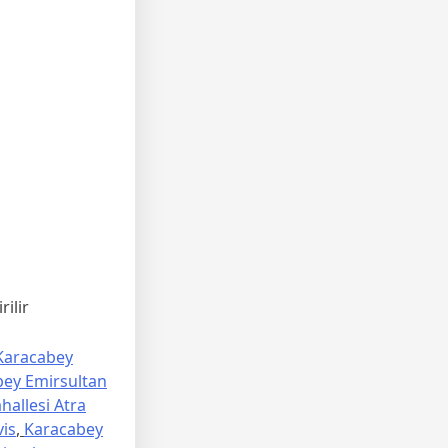
ilir
Karacabey
ey Emirsultan
allesi Atra
vis
,
Karacabey