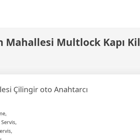
 Mahallesi Multlock Kapı Kil
si Çilingir oto Anahtarcı
me,
 Servis,
ervis,
s,