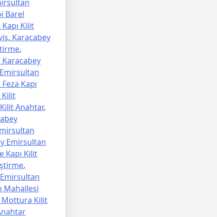
irsultan
i Barel
Kapı Kilit
vis
,
Karacabey
tirme
,
,
Karacabey
Emirsultan
 Feza Kapı
Kilit
ilit Anahtar
,
cabey
mirsultan
y Emirsultan
 Kapı Kilit
ştirme
,
Emirsultan
 Mahallesi
Mottura Kilit
Anahtar