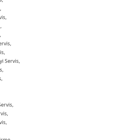
,
is,
,
,
rvis,
is,
i Servis,
s,
s,
ervis,
vis,
is,
irme,