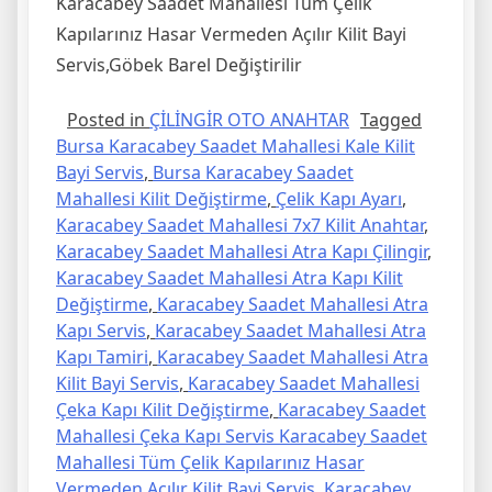
Karacabey Saadet Mahallesi Tüm Çelik
Kapılarınız Hasar Vermeden Açılır Kilit Bayi
Servis,Göbek Barel Değiştirilir
Posted in
ÇİLİNGİR OTO ANAHTAR
Tagged
Bursa Karacabey Saadet Mahallesi Kale Kilit
Bayi Servis
,
Bursa Karacabey Saadet
Mahallesi Kilit Değiştirme
,
Çelik Kapı Ayarı
,
Karacabey Saadet Mahallesi 7x7 Kilit Anahtar
,
Karacabey Saadet Mahallesi Atra Kapı Çilingir
,
Karacabey Saadet Mahallesi Atra Kapı Kilit
Değiştirme
,
Karacabey Saadet Mahallesi Atra
Kapı Servis
,
Karacabey Saadet Mahallesi Atra
Kapı Tamiri
,
Karacabey Saadet Mahallesi Atra
Kilit Bayi Servis
,
Karacabey Saadet Mahallesi
Çeka Kapı Kilit Değiştirme
,
Karacabey Saadet
Mahallesi Çeka Kapı Servis Karacabey Saadet
Mahallesi Tüm Çelik Kapılarınız Hasar
Vermeden Açılır Kilit Bayi Servis
,
Karacabey