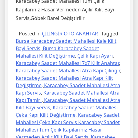
Karacabey Saadet Mahallesi Tüm Çelik
Kapılarınız Hasar Vermeden Açılır Kilit Bayi
Servis,Göbek Barel Değiştirilir
Posted in
ÇİLİNGİR OTO ANAHTAR
Tagged
Bursa Karacabey Saadet Mahallesi Kale Kilit
Bayi Servis
,
Bursa Karacabey Saadet
Mahallesi Kilit Değiştirme
,
Çelik Kapı Ayarı
,
Karacabey Saadet Mahallesi 7x7 Kilit Anahtar
,
Karacabey Saadet Mahallesi Atra Kapı Çilingir
,
Karacabey Saadet Mahallesi Atra Kapı Kilit
Değiştirme
,
Karacabey Saadet Mahallesi Atra
Kapı Servis
,
Karacabey Saadet Mahallesi Atra
Kapı Tamiri
,
Karacabey Saadet Mahallesi Atra
Kilit Bayi Servis
,
Karacabey Saadet Mahallesi
Çeka Kapı Kilit Değiştirme
,
Karacabey Saadet
Mahallesi Çeka Kapı Servis Karacabey Saadet
Mahallesi Tüm Çelik Kapılarınız Hasar
Vermeden Açılır Kilit Bayi Servis
,
Karacabey