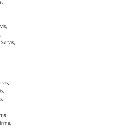
s,
vis,
,
Servis,
rvis,
s,
s,
rme,
tirme,