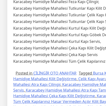
Karacabey Hamidiye Mahallesi Feza Kapı Çilingir,
Karacabey Hamidiye Mahallesi Tutkunlar Kapı Kilit D
Karacabey Hamidiye Mahallesi Tutkunlar Çelik Kapı K
Karacabey Hamidiye Mahallesi Tutkunlar Çelik Kapı S
Karacabey Hamidiye Mahallesi Kurtul Kapı Kilit Deği
Karacabey Hamidiye Mahallesi Kurtul Kapı Göbek De
Karacabey Hamidiye Mahallesi Kurtul Kapı Servis,
Karacabey Hamidiye Mahallesi Çeka Kapı Kilit Değiş
Karacabey Hamidiye Mahallesi Çeka Kapı Servis
Karacabey Hamidiye Mahallesi Tüm Çelik Kapılarınız H
Posted in
ÇİLİNGİR OTO ANAHTAR
Tagged
Bursa K
Hamidiye Mahallesi Kilit Değiştirme
,
Çelik Kapı Ayarı
Mahallesi Atra Kapı Çilingir
,
Karacabey Hamidiye Mahal
Servis
,
Karacabey Hamidiye Mahallesi Atra Kapı Tami
Hamidiye Mahallesi Çeka Kapı Kilit Değiştirme
,
Kara
Tüm Çelik Kapılarınız Hasar Vermeden Açılır Kilit Bay