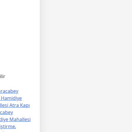
lir
aracabey
 Hamidiye
esi Atra Kapı
acabey
diye Mahallesi
iştirme
,