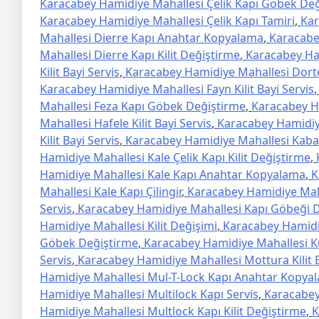
Karacabey Hamidiye Mahallesi Çelik Kapı Göbek De
Karacabey Hamidiye Mahallesi Çelik Kapı Tamiri
,
Kar
Mahallesi Dierre Kapı Anahtar Kopyalama
,
Karacabe
Mahallesi Dierre Kapı Kilit Değiştirme
,
Karacabey Ham
Kilit Bayi Servis
,
Karacabey Hamidiye Mahallesi Dortek
Karacabey Hamidiye Mahallesi Fayn Kilit Bayi Servis
Mahallesi Feza Kapı Göbek Değiştirme
,
Karacabey Ha
Mahallesi Hafele Kilit Bayi Servis
,
Karacabey Hamidiye
Kilit Bayi Servis
,
Karacabey Hamidiye Mahallesi Kaba K
Hamidiye Mahallesi Kale Çelik Kapı Kilit Değiştirme
,
Hamidiye Mahallesi Kale Kapı Anahtar Kopyalama
,
K
Mahallesi Kale Kapı Çilingir
,
Karacabey Hamidiye Mahal
Servis
,
Karacabey Hamidiye Mahallesi Kapı Göbeği 
Hamidiye Mahallesi Kilit Değişimi
,
Karacabey Hamidiy
Göbek Değiştirme
,
Karacabey Hamidiye Mahallesi Kur
Servis
,
Karacabey Hamidiye Mahallesi Mottura Kilit B
Hamidiye Mahallesi Mul-T-Lock Kapı Anahtar Kopya
Hamidiye Mahallesi Multilock Kapı Servis
,
Karacabey
Hamidiye Mahallesi Multlock Kapı Kilit Değiştirme
,
K