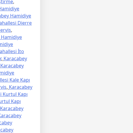
ştirme
,
Hamidiye
abey Hamidiye
hallesi Dierre
ervis
,
 Hamidiye
midiye
hallesi İto
r
,
Karacabey
,
Karacabey
midiye
esi Kale Kapı
vis
,
Karacabey
 Kurtul Kapı
rtul Kapı
Karacabey
Karacabey
cabey
acabey