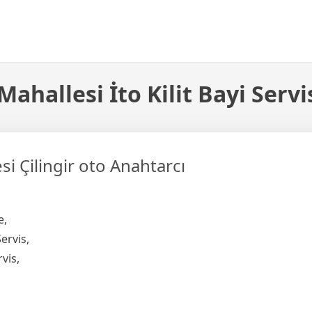
hallesi İto Kilit Bayi Servi
i Çilingir oto Anahtarcı
e,
ervis,
vis,