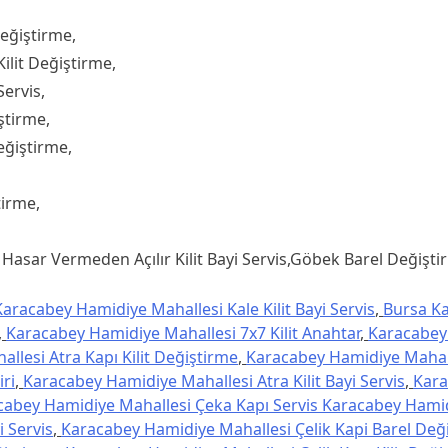
eğiştirme,
ilit Değiştirme,
ervis,
ştirme,
ğiştirme,
tirme,
asar Vermeden Açılır Kilit Bayi Servis,Göbek Barel Değiştiri
aracabey Hamidiye Mahallesi Kale Kilit Bayi Servis
,
Bursa K
,
Karacabey Hamidiye Mahallesi 7x7 Kilit Anahtar
,
Karacabey
lesi Atra Kapı Kilit Değiştirme
,
Karacabey Hamidiye Mahall
ri
,
Karacabey Hamidiye Mahallesi Atra Kilit Bayi Servis
,
Kar
cabey Hamidiye Mahallesi Çeka Kapı Servis Karacabey Hami
i Servis
,
Karacabey Hamidiye Mahallesi Çelik Kapi Barel Değ