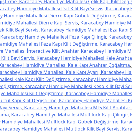
ğiştirme
,
Karacabey Hamidiye Mahallesi Çelik Kapı Kilit Deği
acabey Hamidiye Mahallesi Daf Kilit Bayi Servis
,
Karacabey 
y Hamidiye Mahallesi Dierre Kapı Göbek Değiştirme
,
Karac
idiye Mahallesi Dierre Kapı Servis
,
Karacabey Hamidiye Ma
 Kilit Bayi Servis
,
Karacabey Hamidiye Mahallesi Eza Kapı S
,
Karacabey Hamidiye Mahallesi Feza Kapı Çilingir
,
Karacabey
midiye Mahallesi Feza Kapı Kilit Değiştirme
,
Karacabey Ha
 Mahallesi İnteractive Kilit Anahtar
,
Karacabey Hamidiye Ma
ilit Bayi Servis
,
Karacabey Hamidiye Mahallesi Kale Anahta
Karacabey Hamidiye Mahallesi Kale Kapı Anahtar Çoğaltma
aracabey Hamidiye Mahallesi Kale Kapı Ayarı
,
Karacabey Ha
lesi Kale Kapı Kilit Değiştirme
,
Karacabey Hamidiye Mahall
Değiştirme
,
Karacabey Hamidiye Mahallesi Keso Kilit Bayi Ser
e Mahallesi Kilit Değiştirme
,
Karacabey Hamidiye Mahallesi
tul Kapı Kilit Değiştirme
,
Karacabey Hamidiye Mahallesi Ku
ayi Servis
,
Karacabey Hamidiye Mahallesi Mt5 Kilit Anahtar
,
lama
,
Karacabey Hamidiye Mahallesi Multilock Kapı Çilingir
,
 Hamidiye Mahallesi Multlock Kapı Göbek Değiştirme
,
Kara
aracabey Hamidiye Mahallesi Multlock Kilit Bayi Servis
,
Kar