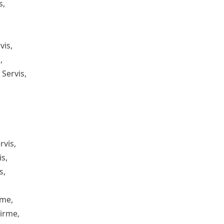
s,
vis,
,
Servis,
rvis,
s,
s,
rme,
tirme,