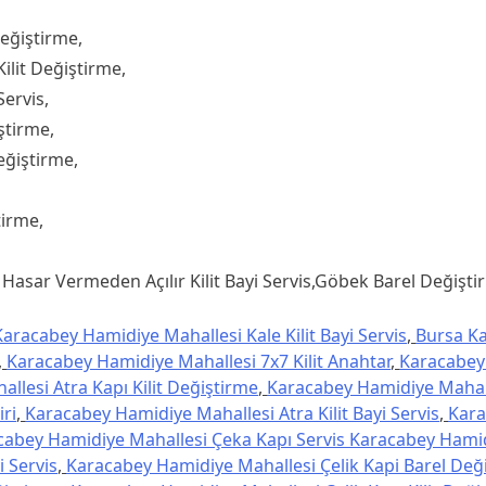
eğiştirme,
ilit Değiştirme,
ervis,
ştirme,
ğiştirme,
tirme,
asar Vermeden Açılır Kilit Bayi Servis,Göbek Barel Değiştiri
aracabey Hamidiye Mahallesi Kale Kilit Bayi Servis
,
Bursa K
,
Karacabey Hamidiye Mahallesi 7x7 Kilit Anahtar
,
Karacabey
lesi Atra Kapı Kilit Değiştirme
,
Karacabey Hamidiye Mahall
ri
,
Karacabey Hamidiye Mahallesi Atra Kilit Bayi Servis
,
Kar
cabey Hamidiye Mahallesi Çeka Kapı Servis Karacabey Hami
i Servis
,
Karacabey Hamidiye Mahallesi Çelik Kapi Barel Değ