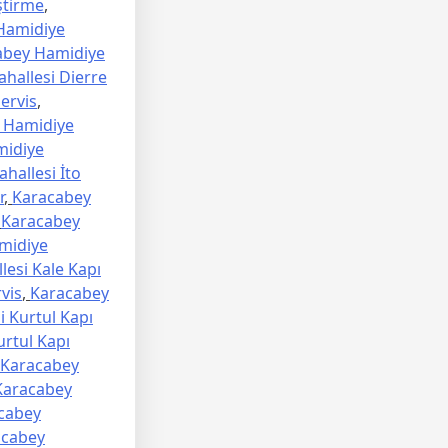
ştirme
,
Hamidiye
abey Hamidiye
hallesi Dierre
ervis
,
 Hamidiye
midiye
hallesi İto
r
,
Karacabey
,
Karacabey
midiye
esi Kale Kapı
vis
,
Karacabey
 Kurtul Kapı
rtul Kapı
Karacabey
Karacabey
cabey
acabey