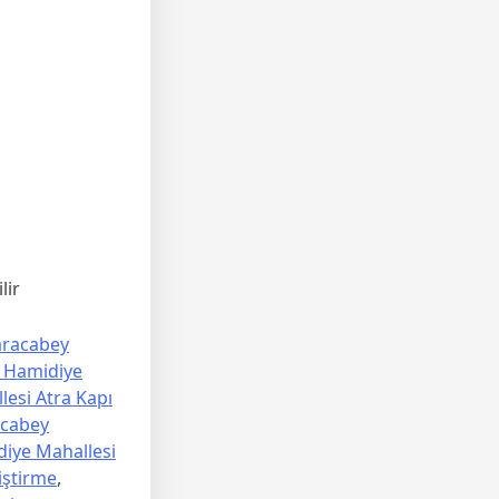
lir
aracabey
 Hamidiye
esi Atra Kapı
acabey
diye Mahallesi
iştirme
,