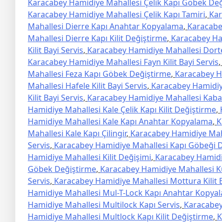
Karacabey Hamidiye Mahallesi Çelik Kapı Göbek De
Karacabey Hamidiye Mahallesi Çelik Kapı Tamiri
,
Kar
Mahallesi Dierre Kapı Anahtar Kopyalama
,
Karacabe
Mahallesi Dierre Kapı Kilit Değiştirme
,
Karacabey Ham
Kilit Bayi Servis
,
Karacabey Hamidiye Mahallesi Dortek
Karacabey Hamidiye Mahallesi Fayn Kilit Bayi Servis
Mahallesi Feza Kapı Göbek Değiştirme
,
Karacabey Ha
Mahallesi Hafele Kilit Bayi Servis
,
Karacabey Hamidiye
Kilit Bayi Servis
,
Karacabey Hamidiye Mahallesi Kaba K
Hamidiye Mahallesi Kale Çelik Kapı Kilit Değiştirme
,
Hamidiye Mahallesi Kale Kapı Anahtar Kopyalama
,
K
Mahallesi Kale Kapı Çilingir
,
Karacabey Hamidiye Mahal
Servis
,
Karacabey Hamidiye Mahallesi Kapı Göbeği 
Hamidiye Mahallesi Kilit Değişimi
,
Karacabey Hamidiy
Göbek Değiştirme
,
Karacabey Hamidiye Mahallesi Kur
Servis
,
Karacabey Hamidiye Mahallesi Mottura Kilit B
Hamidiye Mahallesi Mul-T-Lock Kapı Anahtar Kopya
Hamidiye Mahallesi Multilock Kapı Servis
,
Karacabey
Hamidiye Mahallesi Multlock Kapı Kilit Değiştirme
,
K