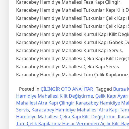
Karacabey Hamidiye Mahallesi Feza Kapı Çilingir,
Karacabey Hamidiye Mahallesi Tutkunlar Kapı Kilit D
Karacabey Hamidiye Mahallesi Tutkunlar Çelik Kapı K
Karacabey Hamidiye Mahallesi Tutkunlar Çelik Kapı S
Karacabey Hamidiye Mahallesi Kurtul Kapı Kilit Deği
Karacabey Hamidiye Mahallesi Kurtul Kapı Göbek De
Karacabey Hamidiye Mahallesi Kurtul Kapı Servis,
Karacabey Hamidiye Mahallesi Çeka Kapı Kilit Değiş
Karacabey Hamidiye Mahallesi Çeka Kapı Servis
Karacabey Hamidiye Mahallesi Tüm Çelik Kapılarınız H
Posted in
ÇİLİNGİR OTO ANAHTAR
Tagged
Bursa K
Hamidiye Mahallesi Kilit Değiştirme
,
Çelik Kapı Ayarı
Mahallesi Atra Kapı Çilingir
,
Karacabey Hamidiye Mahal
Servis
,
Karacabey Hamidiye Mahallesi Atra Kapı Tami
Hamidiye Mahallesi Çeka Kapı Kilit Değiştirme
,
Kara
Tüm Çelik Kapılarınız Hasar Vermeden Açılır Kilit Bay