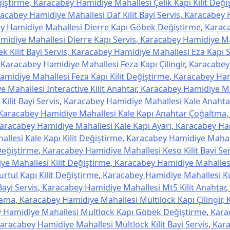
ğiştirme
,
Karacabey Hamidiye Mahallesi Çelik Kapı Kilit Deği
acabey Hamidiye Mahallesi Daf Kilit Bayi Servis
,
Karacabey 
y Hamidiye Mahallesi Dierre Kapı Göbek Değiştirme
,
Karac
idiye Mahallesi Dierre Kapı Servis
,
Karacabey Hamidiye Ma
 Kilit Bayi Servis
,
Karacabey Hamidiye Mahallesi Eza Kapı S
,
Karacabey Hamidiye Mahallesi Feza Kapı Çilingir
,
Karacabey
midiye Mahallesi Feza Kapı Kilit Değiştirme
,
Karacabey Ha
 Mahallesi İnteractive Kilit Anahtar
,
Karacabey Hamidiye Ma
ilit Bayi Servis
,
Karacabey Hamidiye Mahallesi Kale Anahta
Karacabey Hamidiye Mahallesi Kale Kapı Anahtar Çoğaltma
aracabey Hamidiye Mahallesi Kale Kapı Ayarı
,
Karacabey Ha
lesi Kale Kapı Kilit Değiştirme
,
Karacabey Hamidiye Mahall
Değiştirme
,
Karacabey Hamidiye Mahallesi Keso Kilit Bayi Ser
e Mahallesi Kilit Değiştirme
,
Karacabey Hamidiye Mahallesi
tul Kapı Kilit Değiştirme
,
Karacabey Hamidiye Mahallesi Ku
ayi Servis
,
Karacabey Hamidiye Mahallesi Mt5 Kilit Anahtar
,
lama
,
Karacabey Hamidiye Mahallesi Multilock Kapı Çilingir
,
 Hamidiye Mahallesi Multlock Kapı Göbek Değiştirme
,
Kara
aracabey Hamidiye Mahallesi Multlock Kilit Bayi Servis
,
Kar