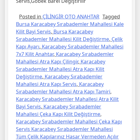
Servis,Göbek Barel Değiştirilir
Posted in
ÇİLİNGİR OTO ANAHTAR
Tagged
Bursa Karacabey Sırabademler Mahallesi Kale
Kilit Bayi Servis
,
Bursa Karacabey
Sırabademler Mahallesi Kilit Değiştirme
,
Çelik
Kapı Ayarı
,
Karacabey Sırabademler Mahallesi
7x7 Kilit Anahtar
,
Karacabey Sırabademler
Mahallesi Atra Kapı Çilingir
,
Karacabey
Sırabademler Mahallesi Atra Kapı Kilit
Değiştirme
,
Karacabey Sırabademler
Mahallesi Atra Kapı Servis
,
Karacabey
Sırabademler Mahallesi Atra Kapı Tamiri
,
Karacabey Sırabademler Mahallesi Atra Kilit
Bayi Servis
,
Karacabey Sırabademler
Mahallesi Çeka Kapı Kilit Değiştirme
,
Karacabey Sırabademler Mahallesi Çeka Kapı
Servis Karacabey Sırabademler Mahallesi
Tüm Çelik Kapılarınız Hasar Vermeden Açılır