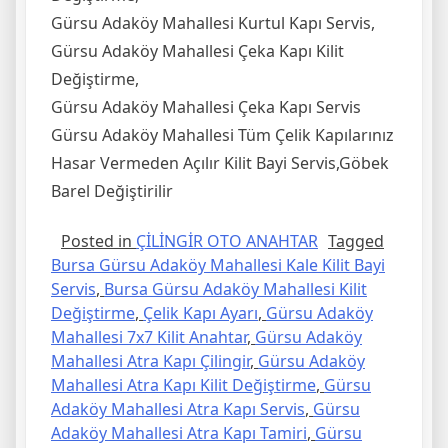
Gürsu Adaköy Mahallesi Kurtul Kapı Servis,
Gürsu Adaköy Mahallesi Çeka Kapı Kilit
Değiştirme,
Gürsu Adaköy Mahallesi Çeka Kapı Servis
Gürsu Adaköy Mahallesi Tüm Çelik Kapılarınız
Hasar Vermeden Açılır Kilit Bayi Servis,Göbek
Barel Değiştirilir
Posted in
ÇİLİNGİR OTO ANAHTAR
Tagged
Bursa Gürsu Adaköy Mahallesi Kale Kilit Bayi
Servis
,
Bursa Gürsu Adaköy Mahallesi Kilit
Değiştirme
,
Çelik Kapı Ayarı
,
Gürsu Adaköy
Mahallesi 7x7 Kilit Anahtar
,
Gürsu Adaköy
Mahallesi Atra Kapı Çilingir
,
Gürsu Adaköy
Mahallesi Atra Kapı Kilit Değiştirme
,
Gürsu
Adaköy Mahallesi Atra Kapı Servis
,
Gürsu
Adaköy Mahallesi Atra Kapı Tamiri
,
Gürsu