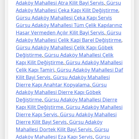
Adaköy Mahallesi Atra Kilit Bayi Servis
,
Gürsu
Adaköy Mahallesi Çeka Kapı Kilit Değiştirme
,
Gürsu Adaköy Mahallesi Çeka Kapı Servis
Gürsu Adaköy Mahallesi Tüm Çelik Kapılarınız
Hasar Vermeden Açılır Kilit Bayi Servis
,
Gürsu
Adaköy Mahallesi Çelik Kapi Barel Değiştirme
,
Gürsu Adaköy Mahallesi Çelik Kapı Göbek
Değiştirme
,
Gürsu Adaköy Mahallesi Çelik
Kapı Kilit Değiştirme
,
Gürsu Adaköy Mahallesi
Çelik Kapı Tamiri
,
Gürsu Adaköy Mahallesi Daf
Kilit Bayi Servis
,
Gürsu Adaköy Mahallesi
Dierre Kapı Anahtar Kopyalama
,
Gürsu
Adaköy Mahallesi Dierre Kapı Göbek
Değiştirme
,
Gürsu Adaköy Mahallesi Dierre
Kapı Kilit Değiştirme
,
Gürsu Adaköy Mahallesi
Dierre Kapı Servis
,
Gürsu Adaköy Mahallesi
Dierre Kilit Bayi Servis
,
Gürsu Adaköy
Mahallesi Dortek Kilit Bayi Servis
,
Gürsu
Adaköy Mahallesi Eza Kapı Servis
,
Gürsu